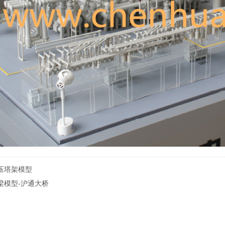
压塔架模型
梁模型-沪通大桥