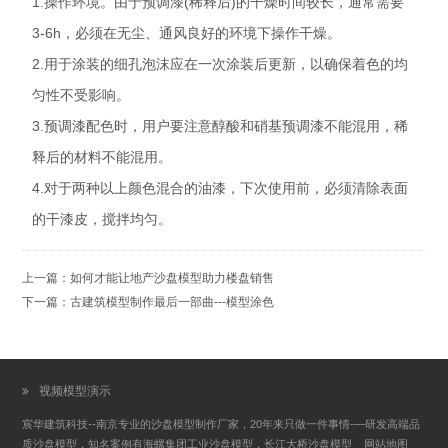
1.操作环境。由于预调漆(稀释后)的干燥时间较长，通常需要
3-6h，必须在无尘、通风良好的环境下操作干燥。
2.用于涂装的细孔泡沫应在一次涂装后更新，以确保着色的均
匀性不受影响。
3.预调漆配色时，用户要注意醇酸和硝基预调漆不能混用，稀
释后的材料不能混用。
4.对于两种以上颜色混合的油漆，下次使用前，必须清除表面
的干漆皮，搅拌均匀。
上一篇：
如何才能让地产沙盘模型助力楼盘销售
下一篇：
古建筑模型制作最后一部曲---模型涂色
视频模型演示
宸华建筑科技--南京专业的沙盘模型制作厂家，20年来只做一件事情-—研发高端品
质沙盘模型，知名案例有海螺集团工业沙盘模型，长江大桥沙盘模型
网站地图