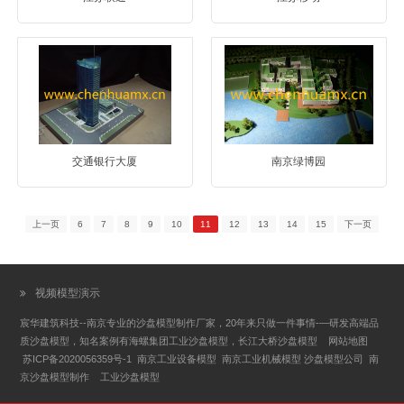
交通银行大厦
南京绿博园
上一页
6
7
8
9
10
11
12
13
14
15
下一页
视频模型演示
宸华建筑科技--南京专业的沙盘模型制作厂家，20年来只做一件事情-—研发高端品
质沙盘模型，知名案例有海螺集团工业沙盘模型，长江大桥沙盘模型
网站地图
苏
ICP
备
2020056359
号
-1
南京工业设备模型 南京工业机械模型 沙盘模型公司
南
京沙盘模型制作
工业沙盘模型